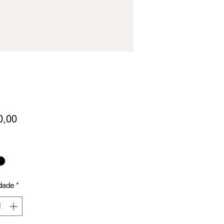
Preço
0,00
dade
*